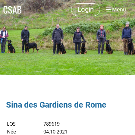
CSAB
Login
Menü
Sina des Gardiens de Rome
LOS
789619
Née
04.10.2021