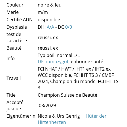
Couleur
noire & feu
Merle
m/m
Certifié ADN
disponible
Dysplasie
DH:
A/A
- DC
0/0
test de
reussi, ex
caractère
Beauté
reussi, ex
Typ poil: normal L/L
Info
DF homozygot
, enbonne santé
FCI NHAT / HWT / IHT1 ex / IHT2 ex
WCC disponible, FCI IHT TS 3 / CMBF
Travail
2024, Champion du monde FCI IHT TS
3
Title
Champion Suisse de Beauté
Accepté
08/2029
jusque
Eigentümerin
Nicole & Urs Gehrig
Hüter der
Hirtenherzen